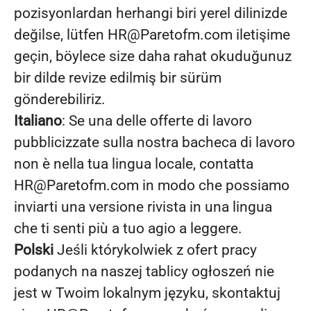
pozisyonlardan herhangi biri yerel dilinizde
değilse, lütfen HR@Paretofm.com iletişime
geçin, böylece size daha rahat okuduğunuz
bir dilde revize edilmiş bir sürüm
gönderebiliriz.
Italiano
: Se una delle offerte di lavoro
pubblicizzate sulla nostra bacheca di lavoro
non è nella tua lingua locale, contatta
HR@Paretofm.com in modo che possiamo
inviarti una versione rivista in una lingua
che ti senti più a tuo agio a leggere.
Polski
Jeśli którykolwiek z ofert pracy
podanych na naszej tablicy ogłoszeń nie
jest w Twoim lokalnym języku, skontaktuj