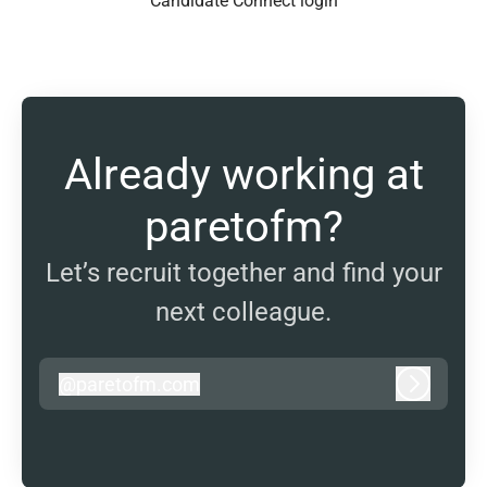
Candidate Connect login
Already working at
paretofm?
Let’s recruit together and find your
next colleague.
@
paretofm.com
paretofm.com
Log in