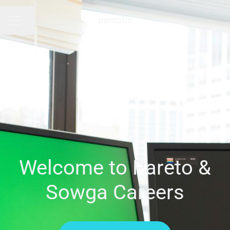
paretofm
Share page
CAREER MENU
Welcome to Pareto &
Sowga Careers