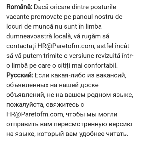
Română:
Dacă oricare dintre posturile
vacante promovate pe panoul nostru de
locuri de muncă nu sunt în limba
dumneavoastră locală, vă rugăm să
contactați HR@Paretofm.com, astfel încât
să vă putem trimite o versiune revizuită într-
o limbă pe care o citiți mai confortabil.
Русский:
Если какая-либо из вакансий,
объявленных на нашей доске
объявлений, не на вашем родном языке,
пожалуйста, свяжитесь с
HR@Paretofm.com, чтобы мы могли
отправить вам пересмотренную версию
на языке, который вам удобнее читать.