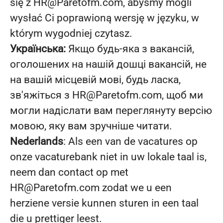
się z HR@Paretofm.com, abyśmy mogli
wysłać Ci poprawioną wersję w języku, w
którym wygodniej czytasz.
Українська:
Якщо будь-яка з вакансій,
оголошених на нашій дошці вакансій, не
на вашій місцевій мові, будь ласка,
зв'яжіться з HR@Paretofm.com, щоб ми
могли надіслати вам переглянуту версію
мовою, яку вам зручніше читати.
Nederlands
: Als een van de vacatures op
onze vacaturebank niet in uw lokale taal is,
neem dan contact op met
HR@Paretofm.com zodat we u een
herziene versie kunnen sturen in een taal
die u prettiger leest.